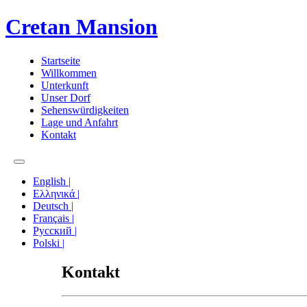
Cretan Mansion
Startseite
Willkommen
Unterkunft
Unser Dorf
Sehenswürdigkeiten
Lage und Anfahrt
Kontakt
English |
Ελληνικά |
Deutsch |
Français |
Русский |
Polski |
Kontakt