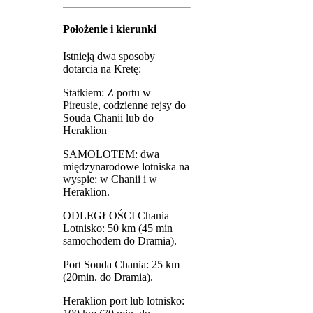
Położenie i kierunki
Istnieją dwa sposoby
dotarcia na Kretę:
Statkiem: Z portu w
Pireusie, codzienne rejsy do
Souda Chanii lub do
Heraklion
SAMOLOTEM: dwa
międzynarodowe lotniska na
wyspie: w Chanii i w
Heraklion.
ODLEGŁOŚCI Chania
Lotnisko: 50 km (45 min
samochodem do Dramia).
Port Souda Chania: 25 km
(20min. do Dramia).
Heraklion port lub lotnisko: