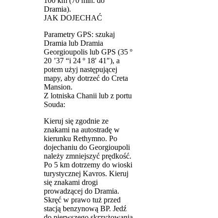
100 km (70 min. do
Dramia).
JAK DOJECHA­Ć
Parametry GPS: szukaj
Dramia lub Dramia
Georgioupolis lub GPS (35 º
20 ’37 “i 24 º 18′ 41″), a
potem użyj następującej
mapy, aby dotrzeć do Creta
Mansion.
Z lotniska Chanii lub z portu
Souda:
Kieruj się zgodnie ze
znakami na autostradę w
kierunku Rethymno. Po
dojechaniu do Georgioupoli
należy zmniejszyć prędkość.
Po 5 km dotrzemy do wioski
turystycznej Kavros. Kieruj
się znakami drogi
prowadzącej do Dramia.
Skręć w prawo tuż przed
stacją benzynową BP. Jedź
do pierwszego skrzyżowania