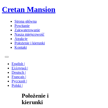
Cretan Mansion
Strona główna
Powitanie
Zakwaterowanie
Nasza miejscowość
Atrakcje
Położenie i kierunki
Kontakt
English |
Ελληνικά |
Deutsch |
Français |
Русский |
Polski |
Położenie i
kierunki