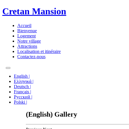
Cretan Mansion
Αccueil
Bienvenue
Logement
Notre village
Attractions
Localisation et itinéraire
Contactez-nous
English |
Ελληνικά |
Deutsch |
Français |
Русский |
Polski |
(English) Gallery